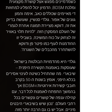
כשמדמיינים מפגש אצל קושרת מקצועית 
ומלכת BDSM, הדמיון יכול להפליג למחוזות 
די מאיימים שכוללים כאב, אימה והמון 
גוונים של אפור. גולדי סנשיין, שעושה בדיוק 
את זה, דווקא מציירת תמונה אחרת לגמרי 
של העולם המסקרן הזה. "להיות תלוי באוויר 
זה לצחוק על כוח המשיכה, בשבילי זו 
ההזדמנות לעוף כמו פיטר פן ודווקא 
להשתחרר מהכבלים של השגרה".
גולדי היא מהדמויות הבולטות בישראל 
שעוסקות באומנות הקשירה היפנית – 
שיבארי. מה שהתחיל כשיטה לעינוי אסירים 
בכלא היפני, אומץ בשנות ה-50 בקרב 
חובבי קשירות אירוטיות ו-BDSM אך 
בהמשך התפתח לאומנות לכל דבר, עם 
קהילה ענפה של קושרים ונקשרים בכל 
רחבי העולם. "נכון שיש בשיבארי היבטים 
מיניים, אבל יש בו גם הרבה יותר מזה. 