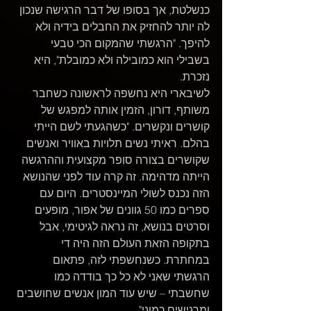
כנשלטת, אך בסופו של דבר הרגישה שנכון 
לה יותר להחזיק את החבלים בידיה ולא 
להיפך. "הרגשתי שהמקום הכי טבעי 
בשבילי הוא כמובילה ולא כמובלת", היא 
נזכרת.
לשיבארי היא נחשפה לראשונה כשחבר 
משותף, דורון, הזמין אותה למפגש של 
קושרים ונקשרים. "כשהגעתי לשם הייתי 
בהלם. ראיתי נשים תלויות באוויר ואנשים 
שקושרים בצורה סופר מקצועית וההרגשה 
הייתה מדהימה. זה קרה עוד לפני שהנושא 
הזה נכנס לשולי המיינסטרים. היום עם 
ספרים כמו 50 גוונים של אפור, מופעים 
וסרטים בנושא, זה נראה לגיטימי, אבל 
בתקופה הזאת העולם הזה היה די 
במחתרת. כשנחשפתי לזה, פתאום 
הרגשתי שאני לא כל כך בודדה כמו 
שחשבתי – שיש עוד המון אנשים שחושבים 
ומרגישים כמוני".