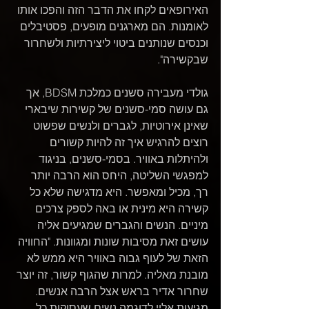
האירופאים לקחו את הדבר הזה והפכו אותו 
לאומנות. הם מארגנים מופעים, פסטיבלים 
וכנסים שנותנים ביטוי ליצירתיות ולשחרור 
שבקשירה".
גולדי מעבירה סשנים כמלכת BDSM, אך 
גם עושה סמי-סשנים של קשירות שיבארי 
שאינן אירוטיות, לגברים ולנשים שפשוט 
רוצים להרגיש איך זה להיות קשורים 
ולהיתלות באוויר. בסמי-סשנים, בניגוד 
למפגשי השליטה, היחס הוא הרבה יותר 
רך, מכיל ומאפשר. היא מדגישה שלא כל 
קשירה היא מינית או באה לספק צרכים 
מיניים. הנשים והגברים שמגיעים אליה 
עושים זאת מסיבות שונות ומגוונות. "החוויה 
הזאת של לעוף גבוה באוויר היא ממש לא 
מובנת מאליה. למרות שהגוף קשור, זה יוצר 
שחרור אדיר בראש אצל הרבה אנשים. 
מגיעות אליי לדוגמה נשים שעסוקות כל 