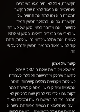
הקשירה, אבל לא יהיה מגע באיברים 
אינטימיים או בניגוד לרצונו של הנקשר. 
המטרה היא נטו לתת את החוויה של 
הקשירה. גם אני במהלך הסשן תמיד 
לבושה – אם מדובר בסמי סשן של קשירת 
שיבארי אני בבגדים רגילים. בסשן BDSM 
לעומת זאת אתלבש כדומינה, שולטת, תחת 
קוד לבוש מאוד מחמיר והסשן יתנהל על פי 
זה".
קשר של אמון
מי שלא מכיר את עולם ה-BDSM יכול 
לחשוב שחלק מ"דרישות הקבלה" לעבודה 
כשולטת מקצועית כוללים קשיחות, חוסר 
אמפטיה וניתוק רגשי. מספיק לשוחח כמה 
דקות עם גולדי כדי להבין שזה לחלוטין לא 
המצב. מדובר באישה רגישה ומכילה מאוד 
– עם אינטליגנציה רגשית מפותחת. כשהיא 
נפגשת עם אדם לראשונה – בין אם לסשן 