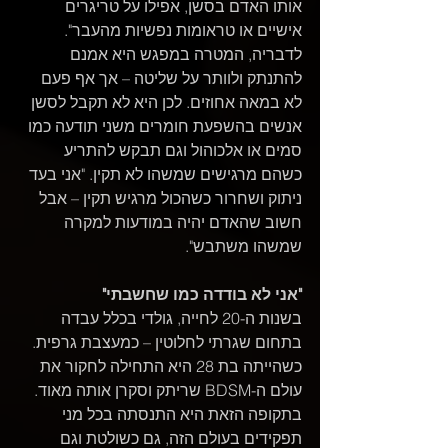
אותו האדם בסשן, אפילו על טריגרים 
אישיים או טראומות נפשיות מהעבר".
לדבריה, המטרה במפגש היא אמנם 
להתנתק ולוותר על שליטה – אך אף פעם 
לא במאה אחוזים. לכן היא לא תקבל לסשן 
אנשים בהשפעת חומרים משני תודעה כמו 
סמים או אלכוהול וגם תבקש להתריע 
כשהם מרגישים שמשהו לא תקין. "אני בעד 
ניתוק ושחרור כשהכול מרגיש תקין – אבל 
חשוב שהאדם יהיה במודעות למקרה 
שמשהו משתבש".
"אני לא בודדה כמו שחשבתי"
בשנות ה-20 לחייה, גולדי בכלל עבדה 
בתחום שגרתי לחלוטין – כמעצבת גרפית. 
כשהייתה בת 28 היא התחילה לחקור את 
עולם ה-BDSM שריתק וסקרן אותה מאוד. 
בתקופה הזאת היא התנסתה בכל מני 
תפקידים בעולם הזה, גם כשולטת וגם 