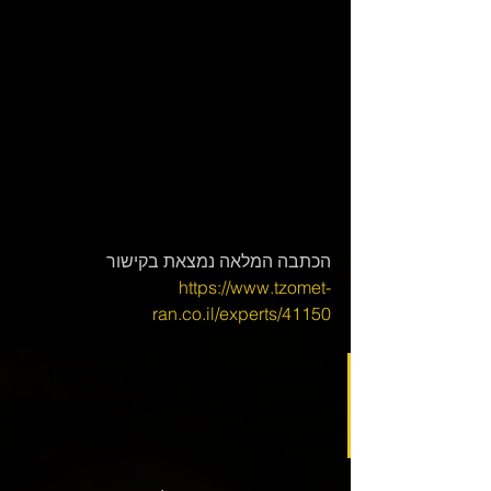
שנשארתם לגמרי מאחור. גולדי 
סאנשיין, אמנית שיבארי 
מהמובילות בארץ, מסבירה את 
כל מה שרציתם לדעת על 
האומנות המסקרנת הזאת, ולא 
העזתם לשאול
הכתבה המלאה נמצאת בקישור  
https://www.tzomet-
ran.co.il/experts/41150
אמנית השיבארי גולדי סנשיין: 
"דווקא כשהגוף קשור, המוח 
משתחרר"