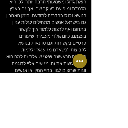
הזאת גדול ומשמעותי הרבה יותר. לכן היא 
מלמדת ומופיעה בעיקר שם, אך גם בארץ 
הנושא נכנס בהדרגה לתודעה. בזמן האחרון 
גם בישראל אנשים מתחילים לגלות עניין 
בתחום ואף לרצות ללמוד איך לקשור 
בעצמם. כיום גולדי מעבירה שיעורים 
פרטיים בקשירות וגם סדנאות בנושא 
לקבוצות. "כשאדם מגיע אליי ללמוד, 
השאלה הראשונה שאני שואלת זה למה הוא 
רוצה לעשות את זה. מגיעים אליי לדוגמה 
זוגות שרוצים לגוון בחיי המין, או אנשים 
שכבר קושרים ביום-יום כתחביב אבל רוצים 
להגיע לרמה מקצועית גבוהה וללמוד לתלות 
באוויר. כדי לעשות דברים כאלה נדרשת 
רמת מקצועיות גבוהה מאוד – כי קשירה לא 
מקצועית יכולה להסתיים בשברים, פציעות 
או גרוע מזה – וכבר ראיתי את זה קורה".
החוויה האולטימטיבית בקשירה היא התלייה 