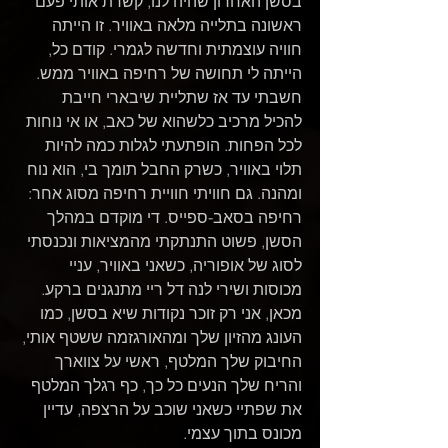
בסשן האחרון שהיה לנו, קשרת אותי פעם 
ראשונה בתלייה מלאה באוויר. זו הייתה 
חוויה עוצמתית וחדשה לגמרי. קודם כל, 
הייתה לי תחושה של רחיפה באוויר ממש. 
חשבתי עד אז שתליית שיבארי חייבת 
להכיל מרכיב כלשהוא של כאב, או אי נוחות 
לכל הפחות. הופתעתי לגלות כמה להיות 
תלוי באוויר, כשרק החבל תומך בי, הוא נוח 
ומהנה. גם חוויתי חוויית רחיפה מסוג אחר: 
רחיפה בסאב-ספייס. די מוקדם במהלך 
הסשן, פשוט התנתקתי מהמציאות ונכנסתי 
לסוג של אופוריה, כשאני באוויר, עניי 
מכוסות ושירי לנה דל ריי מתנגנים ברקע. 
מכאן, אני רק זוכר נקודות שיא בסשן, כמו 
העונג מהזיון שלך ומהאורגזמה ששטף אותי, 
החיבוק שלך המלטף, ראשי על צווארך 
והריח שלך הנעים כל כך, כף רגלך המלטף 
את שפתיי כשאני שוכב על הרצפה, עדיין 
מכונס בתוך עצמי.