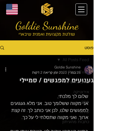
Goldie Sunshine
שולטת מקצועית ואמנית שיבארי
פוסט
All Posts Feed
Goldie Sunshine
All Posts Feed
28 במרץ 2023
זמן קריאה 2 דקות
געגועים למפגשים / סמיילי
כתיבה אישית
אירוטיקה
שלום לך מלכתי,
פתק
אני מקווה ששלומך טוב. אני מלא געגועים 
למפגשים שלנו, לכן אני כותב לך. זה קצת 
שירה
ארוך, ואני מקווה שתסלחי לי על כך.
כתבות מהעיתון