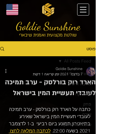
Goldie Sunshine
שולטת מקצועית ואמנית שיבארי
פוסט
All Posts Feed
Goldie Sunshine
All Posts Feed
7 בדצמ׳ 2021
זמן קריאה 1 דקות
הארד רוק בורלסק - ערב תמיכה
כתיבה אישית
לעובדי תעשיית המין בישראל
אירוטיקה
פתק
כתבה על הארד רוק בורלסק - ערב תמיכה 
שירה
לעובדי תעשיית המין בישראל שאירע 
בתיאטרון תמונע ביום רביעי  ב-1 לדצמבר 
כתבות מהעיתון
2021 בשעה 22:00. 
לכתבה המלאה לחצו 