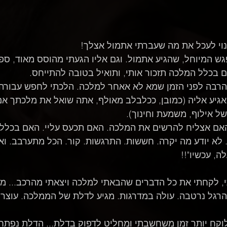
נוי לעכל את מה שעברתי אתמול אצלך!
ש המיוחל, שהגיע אתמול. וגם אליו הגעתי מהוסס מאוד, ספ
בכלל המלכה תזכור אותי, ותואיל בטובה להתייחס. 
הרבה לפני הזמן שמא לא אאחר למלכה. הלכתי לחפש עבורה 
יע אליה (כמובן, ככלבלב מאולף, אתה שואל את מלכתך אם 
ל אילוף, משמעת וחינוך). 
אם אצליח להרשים את המלכה. האם תכעס עליי. האם בכלל 
 לא יודע מה יקרה. חששות. התרגשות. קור. הכל מתערבב. ואז
, עכשיו"!! 
 לקחתי את כל הדברים שהבאתי למלכה ויצאתי מהרכב... מב
 הרגל נרטבה. עולה במדרגות. מגיע לדלת של הממלכה. עוצר.
וקח יותר זמן משחשבתי ומחליט לדפוק בדלת... הדלת נפתח