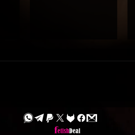
טרקלין 
סשן יומולדת / Star⭐️