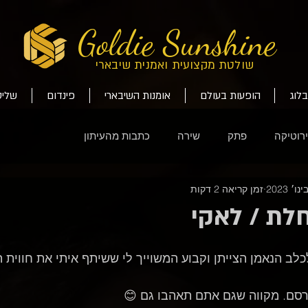
Goldie Sunshine
שולטת מקצועית ואמנית שיבארי
בלוג
הופעות בעולם
אומנות השיבארי
פינדום
שליט
רוטיקה
פתק
שירה
כתבות מהעיתון
זמן קריאה 2 דקות
לת / לאקי
כלב הנאמן הצייתן
 וקבוע המשוייך לי ששיתף איתי את חווית 
סם. מקווה שגם אתם תאהבו גם 
😊