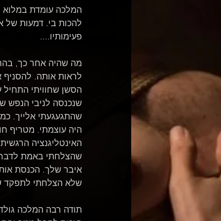
המלכה עומדת במלוא הד
להכות בי. דמעות של או
פעימותיו.... 
מה שהיה אחר כך, בהחל
לראות אותה. להסניף 
הסשן שחוויתי התחיל ע
שנכנסה לניבי הנפש ש
שהתגעגעתי אלייך. כמה
היה עוצמתי. מטריף חו
האינטליגנציה הרגשית 
שהצלחתי באמת לדבר, מ
איבר שלך. הכנסת אותי
שלא הצלחתי לתפקד שע
תודה רבה המלכה גולדי