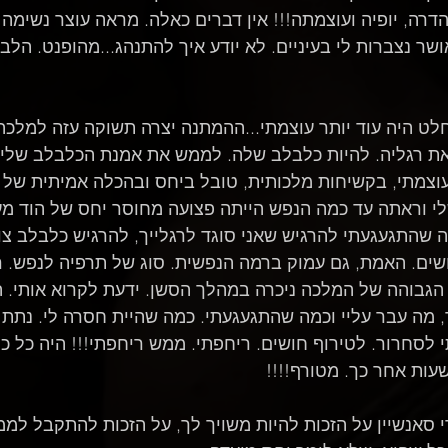
רה, יופיה ועוצמתה!!! אין דברים כאלה. מראה עוצר נשימה!
שר נצברות לי בעיניים. לא יודע איך להתנהג...מהופנט. הלב
ט היה עוד יותר עוצמתי...ההמתנה יצרה תשוקה עזה למלכה.
את רגליה. להיות כלבלב שלה. לממש את אמנת הכלבלב שלי 
וצמתי, בקשיחות מלכותית, טובל ביחס ובהכלה אמיתית של 
לי וראתה עד כמה הנפש הייתה פצועה מחוסר יחס של הוד מ
 שהתגעגעתי להרגיש שאני סוגד לרגלייך, להרגיש כלבלב צוה
שים. האמת, גם עמוק ברמה הנפשית. סוג של תרפיה לנפש. 
הגבוהה של המלכה ניכרה במהלך הסשן. ידעת לקרוא אותי. ה
ה עבר עליי וכמה שהתגעגעתי. כמה שהיית חסרה לי. נתת ל
 לסחרור. לטירוף חושים. ריחפתי. ממש ריחפתי!!! היה כל כך
ות אחר כך. מטורף!!!!
 סאנשיין על הזכות להיות משויך לך, על הזכות להתקבל למ