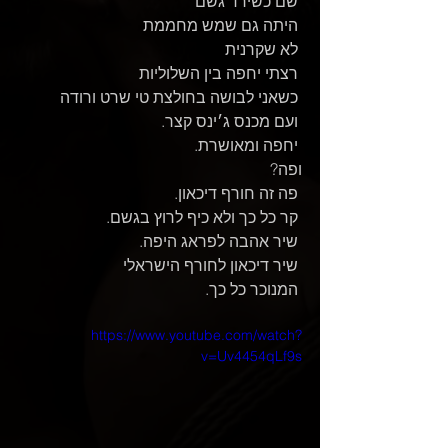
 שם כשירד גשם
 היתה גם שמש מחממת
 לא שקרנית
 רצתי יחפה בין השלוליות
 כשאני לבושה בחולצת טי שרט ורודה
 ועם מכנס ג׳ינס קצר.
 יחפה ומאושרת.
ופה?
 פה זה חורף דיכאון.
 קר כל כך ולא כיף לרוץ בגשם.
 שיר אהבה לפראג היפה.
 שיר דיכאון לחורף הישראלי 
 המנוכר כל כך.
https://www.youtube.com/watch?
v=Uv4454qLf9s