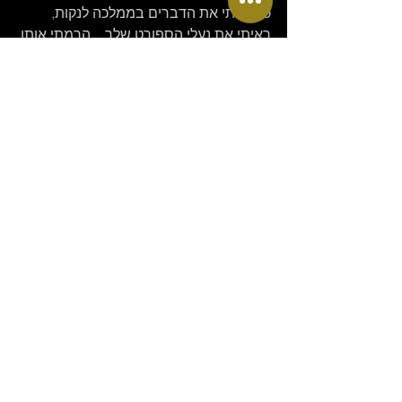
כשהזזתי את הדברים בממלכה לנקות, 
ראיתי את נעלי הספורט שלך... הרמתי אותן 
בעדינות והזזתי לצד הדירה כדי לנקות... לא 
יכולתי לעמוד בפיתוי ובמשך דקה ארוכה 
הסנפתי אותן מלכתי!!! הכרחתי את עצמי 
להפסיק ולהמשיך לנקות כיוון שידעתי שלא 
קיבלתי אישור מלכתי.... זהו!! 
תודה על הזכות הוד מעלתה !!!!!!!!!! "
כתיבה אישית
אירוטיקה
הצג הכול
פוסטים אחרונים