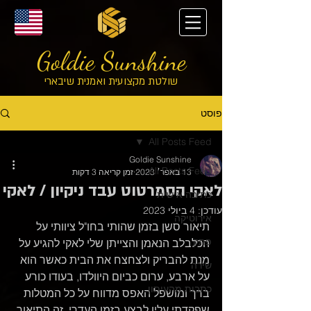
Goldie Sunshine
שולטת מקצועית ואמנית שיבארי
פוסט
All Posts Feed
Goldie Sunshine
All Posts Feed
13 באפר׳ 2023
זמן קריאה 3 דקות
לאקי הסמרטוט עבד ניקיון / לאקי
כתיבה אישית
עודכן:
4 ביולי 2023
אירוטיקה
תיאור סשן בזמן שהותי בחו"ל ציוותי על 
פתק
הכלבלב הנאמן והצייתן שלי לאקי להגיע על 
מנת להבריק ולצחצח את הבית כאשר הוא 
שירה
על ארבע, ערום כביום היוולדו, בעודו כורע 
כתבות מהעיתון
ברך ומושפל האפס מדווח על כל המטלות 
שפקדתי עליו לבצע בזמן העדרי. זה התיאור 