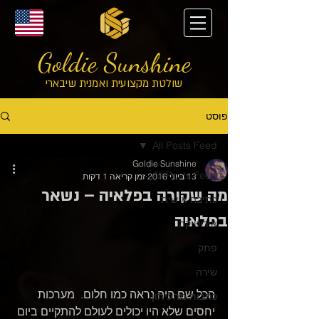
Goldie Sunshine
שולטת מקצועית ואמנית שיבארי
פוסט
All Posts Feed
Goldie Sunshine
All Posts Feed
13 ביוני 2016
זמן קריאה 1 דקות
מה שקורה בפלאיה – נשאר
כתיבה אישית
בפלאיה
אירוטיקה
פתק
שירה
הכל שם היה נראה כמו חלום.  מערכות 
כתבות מהעיתון
יחסים שלא היו יכולים לעולם להתקיים ביום 