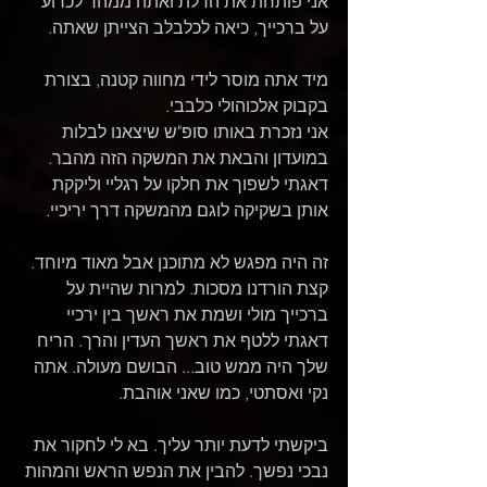
אני פותחת את הדלת ואתה ממהר לכרוע 
על ברכייך, כיאה לכלבלב הצייתן שאתה.
מיד אתה מוסר לידי מחווה קטנה, בצורת 
בקבוק אלכוהולי כלבבי.
אני נזכרת באותו סופ"ש שיצאנו לבלות 
במועדון והבאת את המשקה הזה מהבר.
דאגתי לשפוך את חלקו על רגליי וליקקת 
אותן בשקיקה לוגם מהמשקה דרך יריכיי.
זה היה מפגש לא מתוכנן אבל מאוד מיוחד.
קצת הורדנו מסכות. למרות שהיית על 
ברכייך מולי ושמת את ראשך בין ירכיי 
דאגתי ללטף את ראשך העדין והרך. הריח 
שלך היה ממש טוב... הבושם מעולה. אתה 
נקי ואסתטי, כמו שאני אוהבת.
ביקשתי לדעת יותר עליך. בא לי לחקור את 
נבכי נפשך. להבין את הנפש הראש והמהות 