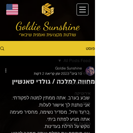
Goldie Sunshine
שולטת מקצועית ואמנית שיבארי
פוסט
All Posts Feed
Goldie Sunshine
All Posts Feed
10 בינו׳ 2023
זמן קריאה 2 דקות
מחווה למלכה / גולדי סאנשיין
כתיבה אישית
אירוטיקה
שבע בערב. אתה ממתין למטה לפקודתי.
פתק
אני נותנת לך אישור לעלות.
ברעד וחיל, מסדיר נשימה, מחסיר פעימה 
שירה
אתה מגיע לפתח ביתי.
כתבות מהעיתון
נוקש על הדלת בעדינות.