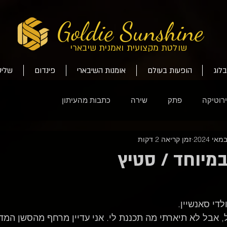
Goldie Sunshine
שולטת מקצועית ואמנית שיבארי
בלוג
הופעות בעולם
אומנות השיבארי
פינדום
שליט
רוטיקה
פתק
שירה
כתבות מהעיתון
זמן קריאה 2 דקות
מיוחד / סטיץ
די סאנשיין.
ל, אבל לא תיארתי מה תכננת לי. אני עדיין מרחף מהסשן המד