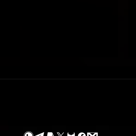
תיאור סשן
תיאור סשן היאבקות / נובלמן