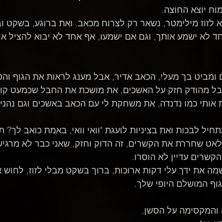
וח יוצא החוצה.
א לזוז מילימטר, נשאר רק לצרוח מכאב. ואת ברוגע, בשקט וב
חד לא ישמע אותך, וגם אם ישמעו, אף אחד לא יבוא להציל או
 ומביט בך מעלי, הכאב אדיר, אבל מענג לראות את הגוף והפ
ל מהודק חזק על האשכים, את מושכת את החבל שכמעט קור
אותי כמו נדנדה, את משחקת לי עם הכאב באשכים וגם נהנית
תחיל לבכות ואת בציניות לועגת "וואי וואי, באמת כואב לך? 
לאט שחררת את הקשרים, זה הדוק וחזק, שאני כבר לא מרגיש
 הקשרים עדיין לא הוסרו.
שמה את ידך עלי דקות ארוכות, ברוך בשקט מבלי לזוז, לחוש 
גוף המושלם היופי שלך.
 והמקסימה על הסשן.