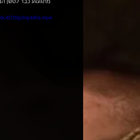
 מתגעגע כבר לסשן הבא ❤️"
80c4/720p/mp4/file.mp4