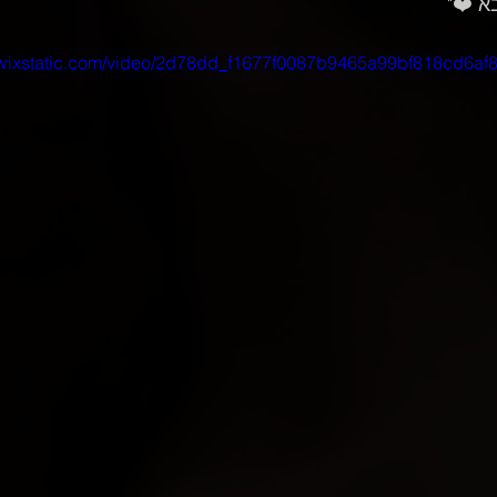
o.wixstatic.com/video/2d78dd_f1677f0087b9465a99bf818cd6af