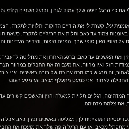
 הרגל היפה שלך עמוק לגרון, וברגל השנייה ball busting  מכאיב.
אומנית על. קשרת לי את הידיים הדוקות ותלויות לתקרה, הצמ
באומנות צמוד עד כאב ותלית את הרגליים לתקרה, כשאת תו
על היופי האין סופי שבך, הפנים היפות, והידיים העדינות וה
ין ואת האשכים עד כאב. ברגע האחרון את מחליטה להעביר 
צמודות חזק ואין מרווח. את מעבירה את החבלים במרווח הצר 
לאחור, זה מרגיש כמו מכה עם כת של רובה באשכים, אני צורח
חבילה לאחור, אני כמעט מתעלף מכאב ואז מגיע העונג.
מדהימה, רגליים תלויות למעלה והזין והאשכים קשורים עד 
, את צלמת מדהימה.
סדיסטיות האופיינית לך, מצליפה באשכים ובזין, כאב אבל הי
 מתפתל מכאב ואז עם הרגל היפה שלך את מועכת את החבילה