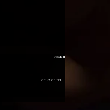
תגובות
כתיבת תגובה...
סשן יומולדת / Star⭐️