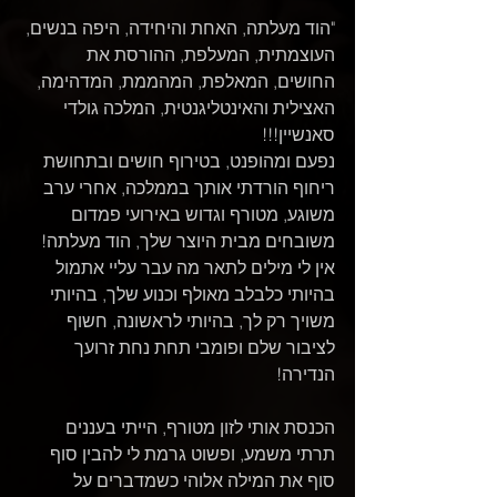
"הוד מעלתה, האחת והיחידה, היפה בנשים, 
העוצמתית, המעלפת, ההורסת את 
החושים, המאלפת, המהממת, המדהימה, 
האצילית והאינטליגנטית, המלכה גולדי 
סאנשיין!!! 
נפעם ומהופנט, בטירוף חושים ובתחושת 
ריחוף הורדתי אותך בממלכה, אחרי ערב 
משוגע, מטורף וגדוש באירועי פמדום 
משובחים מבית היוצר שלך, הוד מעלתה! 
אין לי מילים לתאר מה עבר עליי אתמול 
בהיותי כלבלב מאולף וכנוע שלך, בהיותי 
משויך רק לך, בהיותי לראשונה, חשוף 
לציבור שלם ופומבי תחת נחת זרועך 
הנדירה! 
הכנסת אותי לזון מטורף, הייתי בעננים 
תרתי משמע, ופשוט גרמת לי להבין סוף 
סוף את המילה אלוהי כשמדברים על 