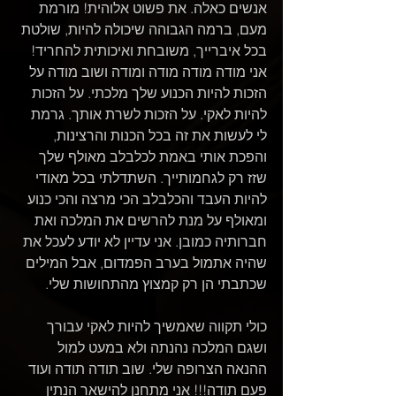
אנשים כאלה. את פשוט אלוהית! מורמת 
מעם, ברמה הגבוהה שיכולה להיות, שולטת 
בכל איברייך, משובחת ואיכותית להחריד! 
אני מודה מודה מודה ומודה ושוב מודה על 
הזכות להיות הכנוע שלך מלכתי. על הזכות 
להיות לאקי. על הזכות לשרת אותך. גרמת 
לי לעשות את זה בכל הכנות והרצינות, 
והפכת אותי באמת לכלבלב מאולף שלך 
שזז רק לגחמותייך. השתדלתי בכל מאודי 
להיות העבד והכלבלב הכי מרצה והכי כנוע 
ומאולף על מנת להרשים את המלכה ואת 
חברותיה כמובן. אני עדיין לא יודע לעכל את 
שהיה אתמול בערב הפמדום, אבל המילים 
שכתבתי הן רק קמצוץ מהתחושות שלי.
כולי תקווה שאמשיך להיות לאקי עבורך 
ושגם המלכה נהנתה ולא במעט למול 
ההנאה הצרופה שלי. שוב תודה תודה ועוד 
פעם תודה!!! אני מתחנן להישאר הנתין 