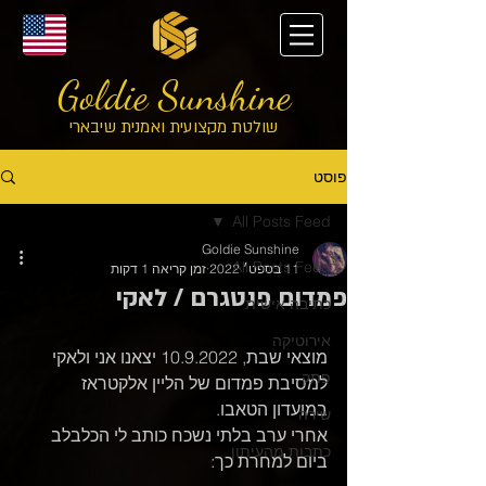
Goldie Sunshine
שולטת מקצועית ואמנית שיבארי
פוסט
All Posts Feed
Goldie Sunshine
All Posts Feed
11 בספט׳ 2022
זמן קריאה 1 דקות
פמדום פנטגרם / לאקי
כתיבה אישית
אירוטיקה
מוצאי שבת, 10.9.2022 יצאנו אני ולאקי 
פתק
למסיבת פמדום של הליין אלקטראז 
במועדון הטאבו.
שירה
אחרי ערב בלתי נשכח כותב לי הכלבלב 
כתבות מהעיתון
ביום למחרת כך: