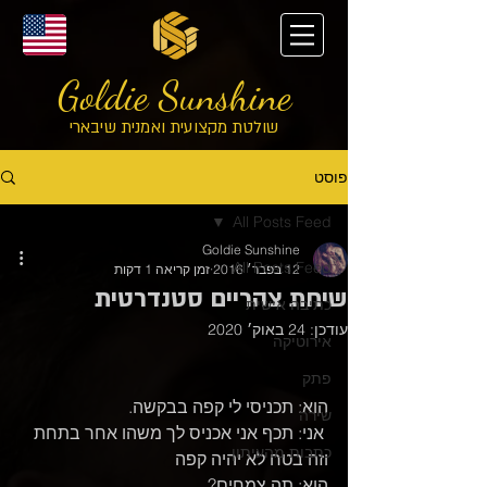
Goldie Sunshine
שולטת מקצועית ואמנית שיבארי
פוסט
All Posts Feed
Goldie Sunshine
All Posts Feed
12 בפבר׳ 2016
זמן קריאה 1 דקות
שיחת צהריים סטנדרטית
כתיבה אישית
עודכן:
24 באוק׳ 2020
אירוטיקה
פתק
הוא: תכניסי לי קפה בבקשה.
שירה
 אני: תכף אני אכניס לך משהו אחר בתחת 
כתבות מהעיתון
וזה בטח לא יהיה קפה
הוא: תה צמחים?