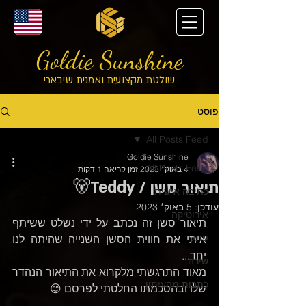
Goldie Sunshine
שולטת מקצועית ואמנית שיבארי
פוסט
All Posts Feed
Goldie Sunshine
All Posts Feed
4 באוק׳ 2023
זמן קריאה 1 דקות
תיאור סשן / Teddy🐻
כתיבה אישית
עודכן:
5 באוק׳ 2023
אירוטיקה
תיאור סשן זה נ
כתב על ידי נשלט ששיתף 
פתק
איתי את חווית הסשן השנייה שהיתה לנו 
יחד... 
שירה
מאוד התרגשתי מלקרוא את התיאור הנהדר 
כתבות מהעיתון
שלו ובהסכמתו החלטתי לפרסם 😊