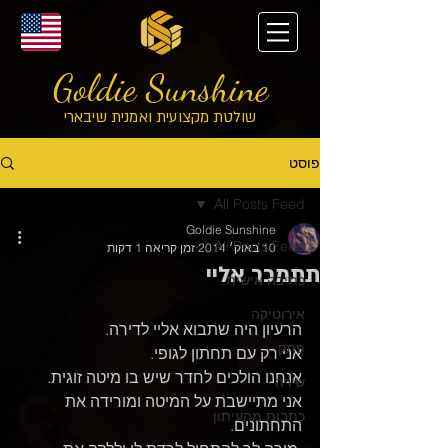
Goldie Sunshine
שולטת מקצועית ואמנית שיבארי
פוסט
All Posts Feed
Goldie Sunshine
All Posts Feed
10 באוק׳ 2014
זמן קריאה 1 דקות
תתמכר אליי
כתיבה אישית
אירוטיקה
הרעיון היה שתבוא אליי לדירה.
פתק
אני רק עם תחתון לגופי.
אנחנו הולכים לחדר שיש בו מיטה זוגית.
שירה
אני מתיישבת על המיטה ומורידה את 
כתבות מהעיתון
התחתונים.