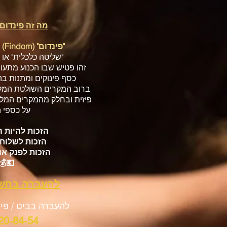
מה זה פינדום (Findom
"פינדום"
(Findom)
-
"שליטה כלכלית" או
זהו פטיש שבו הכנוע מתעור
כסף פינוקים ומתנות ב
ברוב המקרים השולטת המלכ
פיזית ובחלק מהמקרים המלכ
על כספי ה
הזכות להיות 
הזכות לשלוח 
הזכות לפנק או
💶💰
להעברה בחשבון al
להעברה בביט / פי
20-84-54