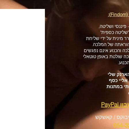
):
פיננסי ושליטה,
 "שליטה כספית"
ר מינית על ידי שליחת
הוראתה של המלכה.
ה והכנוע אינם נפגשים
ה שולטת באופן טוטאלי
כנוע.
הארנק שלי
אליי כסף
תי במתנות
PayP
יבוקס / קאשקש
054-3