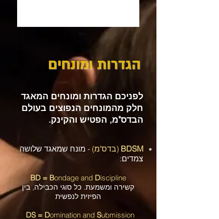
הגדרות ומונחים
לפניכם הגדרות ומונחים המאגד
חלק מהמונחים הנפוצים בעולם
הבדס"מ, הפטיש והקינק.
BDSM
(בדס"מ)
- מונח שמאגד שלושה
צמדים:
B
ondage and
D
iscipline
BD =
קשירה ומשמעת. כל סוגי הכבילה, בין
הפיזית לנפשית
DS =
D
omination and
S
ubmission