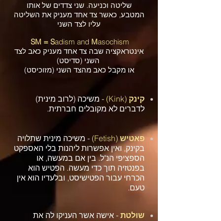
שליטה וכניעה. שני צדדים של אותו
המטבע, כאשר צד אחד מעניק את השליטה
עליו לצד השני
SM =
S
adism and
M
asochism
אינטראקציה שבה צד אחד מעניק כאב לצד
השני (סדיסט)
או מקבל כאב מהצד השני (מזוכיסט)
קינק
(Kink)
- משיכה (לרוב מינית)
לדברים לא מקובלים חברתית.
פאטיש
(Fetish)
- משיכה מינית שתלויה
בקינק, ואין אפשרות ליהנות בלי האספקט
הספציפי הנ"ל. בין אם במעשה, או
בפנטזיה תוך כדי מעשה. הפטיש הוא
הכרחי עבור הפטישיסט, ובלעדיו הוא אין
טעם.
שולטת
- אישה אשר העניקו לה את