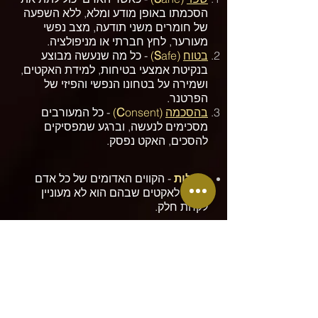
הסכמתו באופן מודע ומלא, ללא השפעה
של חומרים משני תודעה, מצב נפשי
מעורער, לחץ חברתי או מניפולציה.​​
בטוח
(
afe)
S
- כל מה שנעשה מבוצע
בנקיטת אמצעי בטיחות, למידת האקטים,
ושמירה על בטחונו הנפשי והפיזי של
הפרטנר.​
בהסכמה
(
onsent)
C
- כל המעורבים
מסכימים לנעשה, וברגע שמפסיקים
להסכים, האקט נפסק.​
גבולות
- הקווים האדומים של כל אדם
בנוגע לאקטים שבהם הוא לא מעוניין
לקחת חלק.
סימן/מילת ביטחון
- סימן או מילה
המאפשרים לעצור את הסשן בכל שלב,
ומחליפים את המילה "לא". המילה
מוסכמת מראש בהתאם לסיטואציה.