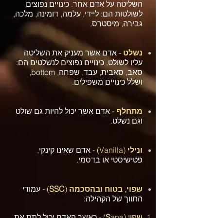
השליטה על אדם אחר. כינויים נפוצים
לשולטות הם: ליידי, עלמה, דומינה, מלכה,
גבירה, מיסטרס.
נשלט
- אדם אשר מעניק את השליטה
עליו לשולט. כינויים נפוצים לנשלטים הם:
סאב, סאבית, עבד, שפחה, bottom,
ושלל כינויים משפילים.
מתחלף
- אדם אשר יכול להיות גם שולט
וגם נשלט.
ונילי
(Vanilla)
- אדם שאינו קינקי,
פטישיסטי או בדסמי.
שפוי, בטוח ובהסכמה
(
SSC
)
- עמודי
התווך של הקהילה:​​
שפוי
(
ane)
S
- כאשר האדם יכול לתת את