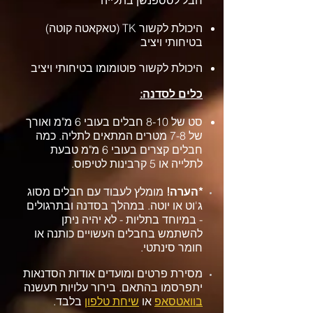
חבל לסספנשן בתלייה
היכולת לקשור TK (טאקאטה קוטה)
בטיחותי ויציב
היכולת לקשור פוטומומו בטיחותי ויציב
כלים לסדנה:
סט של 8-10 חבלים בעובי 6 מ"מ ואורך
של 7-8 מטרים המתאים לתליה. כמה
חבלים קצרים בעובי 6 מ"מ טבעת
לתלייה או 5 קרבינות לטיפוס.
*הערה!
מומלץ לעבוד עם חבלים מסוג
ג'וט או יוטה. במהלך בסדנה ובתרגולים
- במיוחד בתליות - לא יהיה ניתן
להשתמש בחבלים העשויים כותנה או
חומר סינתטי.
מסירת פרטים ומועדים אודות הסדנאות
יתפרסמו בהתאם. בירור עלויות תעשנה
בוואטסאפ
או
שיחת טלפון
בלבד.